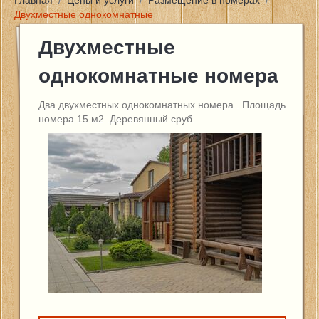
Главная
/
Цены и услуги
/
Размещение в номерах
/
Двухместные однокомнатные
Главная
Двухместные
Цены и услуги
однокомнатные номера
Новости
Два двухместных однокомнатных номера . Площадь
номера 15 м2 .Деревянный сруб.
Фото
Контакты
Отзывы
Отчеты о рыбалке