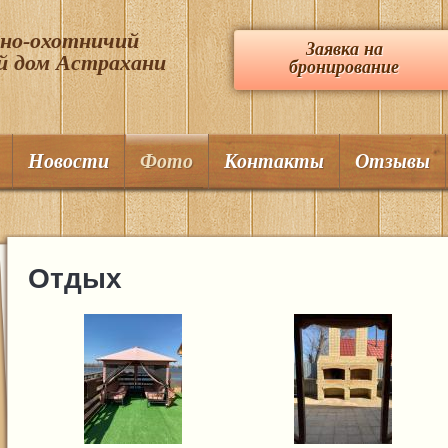
вно-охотничий
Заявка на
й дом Астрахани
бронирование
Новости
Фото
Контакты
Отзывы
Отдых