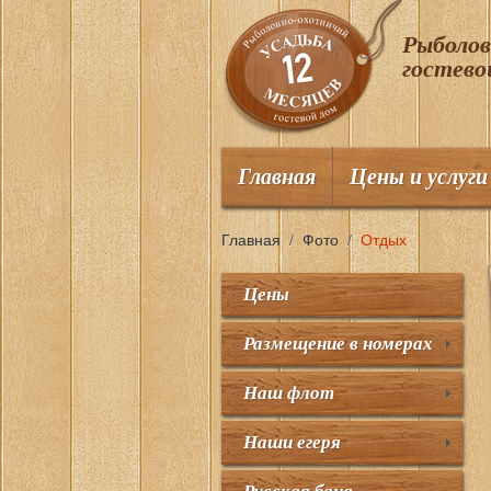
Рыболо
гостево
Главная
Цены и услуги
Главная
/
Фото
/
Отдых
Цены
Размещение в номерах
Наш флот
Наши егеря