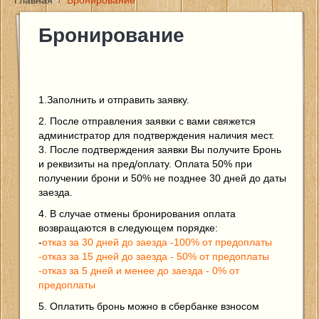
Главная
/
Бронирование
Главная
Бронирование
Цены и услуги
Новости
1.Заполнить и отправить заявку.
2. После отправления заявки с вами свяжется
администратор для подтверждения наличия мест.
Фото
3. После подтверждения заявки Вы получите Бронь
и реквизиты на пред/оплату. Оплата 50% при
Контакты
получении брони и 50% не позднее 30 дней до даты
заезда.
4. В случае отмены бронирования оплата
Отзывы
возвращаются в следующем порядке:
-
отказ за 30 дней до заезда -100% от предоплаты
Отчеты о рыбалке
-отказ за 15 дней до заезда - 50% от предоплаты
-отказ за 5 дней и менее до заезда - 0% от
предоплаты
5. Оплатить бронь можно в сбербанке взносом