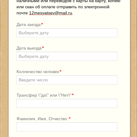
наличными или переводом с карты на карту, копию
или скан об оплате отправить по электронной
почте
12mesyatsev@mail.ru
.
Дата заезда
*
Дата выезда
*
Колличество человек
*
Трансфер \"да\" или \"Нет\"
*
Фамилия, Имя, Отчество:
*