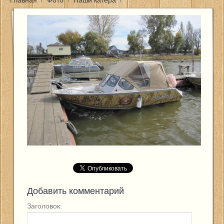
Главная
/
Фото
/
Наши катера
/
Главная
Цены и услуги
Новости
Фото
Контакты
Отзывы
Отчеты о рыбалке
Добавить комментарий
Заголовок: