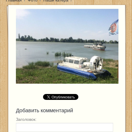
Главная
/
Фото
/
Наши катера
/
Главная
Цены и услуги
Новости
Фото
Контакты
Отзывы
Отчеты о рыбалке
Добавить комментарий
Заголовок: